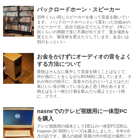
バックロードホーン・スピーカー
10年くらい同じスピーカーを使って音楽を聴いてい
ます。 バックロードホーンという変わった仕組みの
スピーカーで、自分で組み立てたんですが、1年に一
回くらいの周期で音に不満が出てきて、置き場所を
変えたり、吸音材を変えたりしています。あるいは
別のもっといい…
お金をかけずにオーディオの音をよく
する方法について
普段はそんなに集中して音楽を聴くことはなくて、
何か他のことをしながらBGM的に流しています。 そ
れが何かの拍子に、音楽そのものというよりはただ
単にいい音が鳴っているなあと思う時があります。
例えばもう一杯だけ酒を飲んだら寝ようという時
に、グラス…
nasneでのテレビ視聴用に一体型PC
を購入
テレビ視聴用の端末としてDELLの一体型PC(DELL
Inspiron 24 3000シリーズ)を購入しました。今年の5
月の話です。 購入の経緯 部屋の中の特定の場所にテ