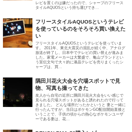
レビを置くのは嫌だったので、シャープのフリース
タイルAQUOSという持ち運びでき…
フリースタイルAQUOSというテレビ
を使っているのをそろそろ買い換えた
い
フリースタイルAQUOSというテレビを使っていま
す。 2011年、東北大震災の混乱が続く中、アナログ
放送が終了し、日本中でテレビの買い替えが進みま
した。家電メーカーは大繁盛で、亀山ブランドとい
う宣伝文句で大々的に液晶テレビを売りまくったシ
ャープは、買…
隅田川花火大会を穴場スポットで見
物、写真も撮ってきた
友人から自宅の近所に隅田川花火大会をいい感じで
見られる穴場スポットがあると誘われたので行って
きました。 どんな場所だったかというと 妻と一緒に
行ったんですが、当日はポケモンGO配信開始直後と
いうことで、子供の頃からの熱心なポケモンユーザ
ーである妻は、花…