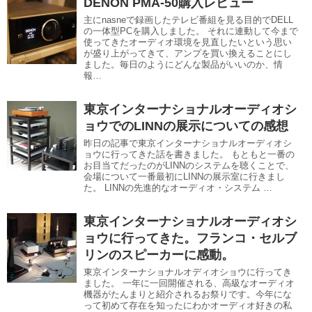
DENON PMA-50購入レビュー
主にnasneで録画したテレビ番組を見る目的でDELL
の一体型PCを購入しました。 それに連動して今まで
使ってきたオーディオ環境を見直したいという思い
が盛り上がってきて、アンプを買い換えることにし
ました。毎日のようにどんな製品がいいのか、情
報…
東京インターナショナルオーディオシ
ョウでのLINNの展示についての感想
昨日の記事で東京インターナショナルオーディオシ
ョウに行ってきた話を書きました。 もともと一番の
お目当てだったのがLINNのシステムを聴くことで、
会場について一番最初にLINNの展示室に行きまし
た。 LINNの先進的なオーディオ・システム …
東京インターナショナルオーディオシ
ョウに行ってきた。フランコ・セルブ
リンのスピーカーに感動。
東京インターナショナルオディオショウに行ってき
ました。 一年に一回開催される、高級なオーディオ
機器がたんまりと紹介されるお祭りです。今年にな
って初めて存在を知ったにわかオーディオ好きの私